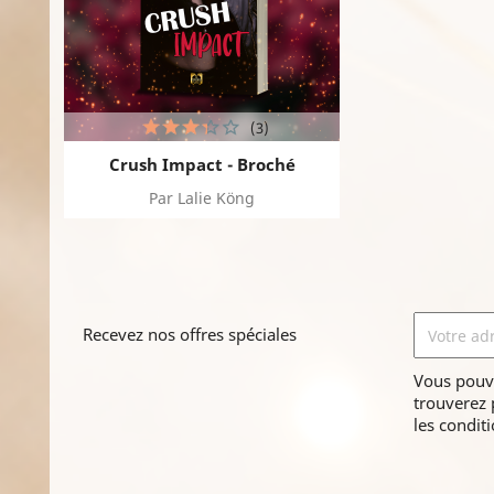
(3)
Crush Impact - Broché
Par Lalie Köng
Recevez nos offres spéciales
Vous pouv
trouverez 
les conditi