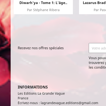
Diwarh'ya - Tome 1: L'âge..
Lazarus Bradf
Par Stéphane Ribera
Par Pas
Recevez nos offres spéciales
Vous pouv
trouverez 
les conditi
INFORMATIONS
Les Editions La Grande Vague
France
Écrivez-nous :
lagrandevague.editions@gmail.com