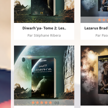
Diwarh'ya- Tome 2: Les..
Lazarus Bradf
Par Stéphane Ribera
Par Pas
(1)