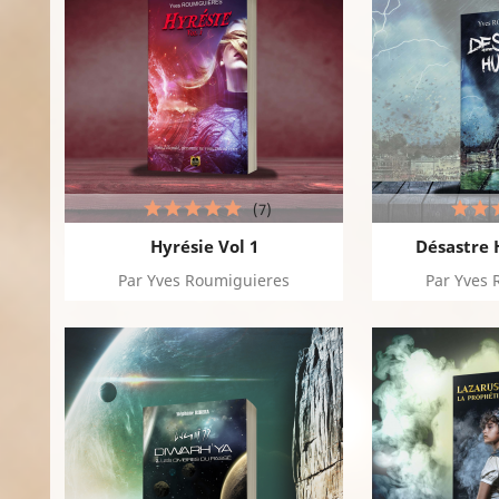
(7)
Hyrésie Vol 1
Désastre 
Par Yves Roumiguieres
Par Yves 