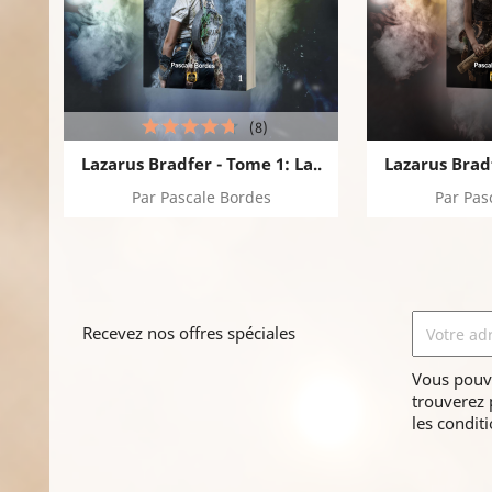
(8)
Lazarus Bradfer - Tome 1: La..
Lazarus Bradf
Par Pascale Bordes
Par Pas
Recevez nos offres spéciales
Vous pouv
trouverez 
les conditi