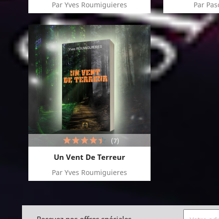
Par Yves Roumiguieres
Par Pas
(7)
Un Vent De Terreur
Par Yves Roumiguieres