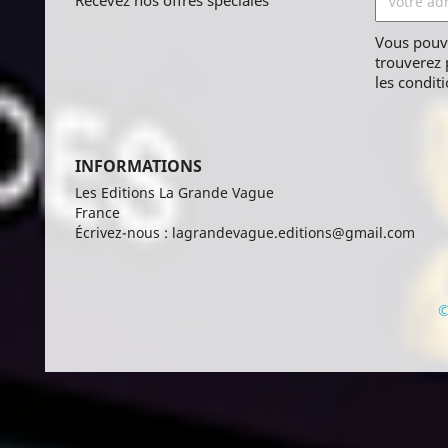
Recevez nos offres spéciales
Vous pouv
trouverez 
les conditi
INFORMATIONS
Les Editions La Grande Vague
France
Écrivez-nous :
lagrandevague.editions@gmail.com
©