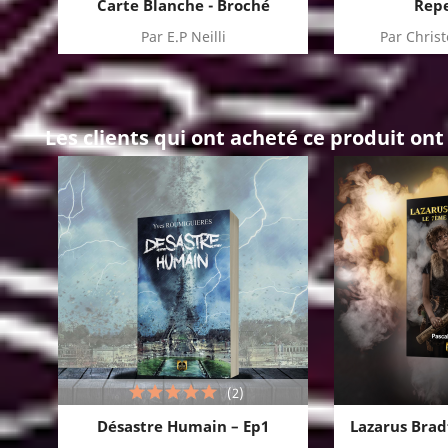
Carte Blanche - Broché
Rep
Par E.P Neilli
Par Chris
Les clients qui ont acheté ce produit on
(2)
Désastre Humain – Ep1
Lazarus Bradf