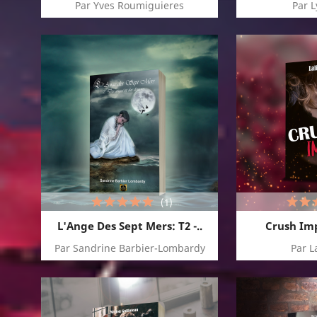
Par Yves Roumiguieres
Par 
(1)
L'Ange Des Sept Mers: T2 -..
Crush Imp
Par Sandrine Barbier-Lombardy
Par L