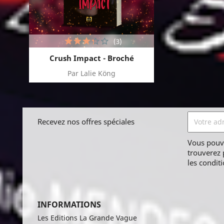
(3)
Crush Impact - Broché
Par Lalie Köng
Recevez nos offres spéciales
Vous pouv
trouverez 
les conditi
INFORMATIONS
Les Editions La Grande Vague