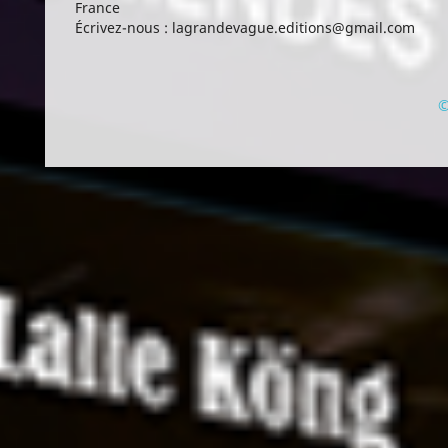
France
Écrivez-nous :
lagrandevague.editions@gmail.com
©